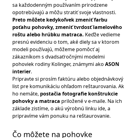
sa každodenným používaním prirodzene
opotrebúvajú a môžu stratiť svoje vlastnosti.
Preto môžete kedykoľvek zmeniť farbu
poťahu pohovky, zmeniť tvrdosť lamelového
roštu alebo hrúbku matraca.
Keďže vedieme
presnú evidenciu o tom, aké diely sa v ktorom
modeli používajú, môžeme pomôcť aj
zákazníkom s dvadsaťročnými modelmi
pohoviek rodiny Kolinger, známymi ako
ASON
interier
.
Pripravte si prosím faktúru alebo objednávkový
list pre komunikáciu ohľadom reštaurovania. Ak
ho nemáte,
postačia fotografie konštrukcie
pohovky a matraca
priložené v e-maile. Na ich
základe zistíme, o akú výrobnú linku ide, a
pripravíme vám ponuku na reštaurovanie.
Čo môžete na pohovke